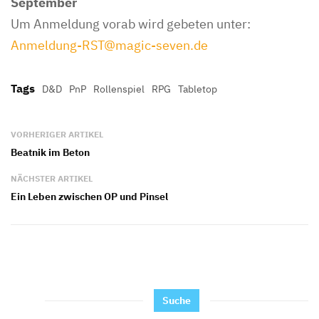
September
Um Anmeldung vorab wird gebeten unter:
Anmeldung-RST@magic-seven.de
Tags
D&D
PnP
Rollenspiel
RPG
Tabletop
VORHERIGER ARTIKEL
Beatnik im Beton
NÄCHSTER ARTIKEL
Ein Leben zwischen OP und Pinsel
Suche