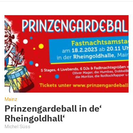
Mainz
Prinzengardeball in de‘
Rheingoldhall‘
Michel Süss