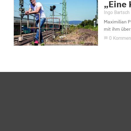
„Eine
Ingo Bartsch
Maximilian P
mit ihm über
0 Kommen
chat_bubble