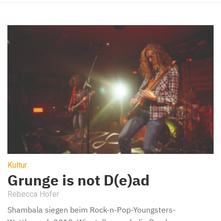
Kultur
Grunge is not D(e)ad
Rebecca Höfer
Shambala siegen beim Rock-n-Pop-Youngsters-