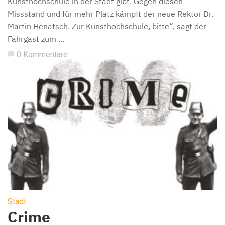
Kunsthochschule in der Stadt gibt. Gegen diesen
Missstand und für mehr Platz kämpft der neue Rektor Dr.
Martin Henatsch. Zur Kunsthochschule, bitte“, sagt der
Fahrgast zum ...
0 Kommentare
chat_bubble
Stadt
Crime