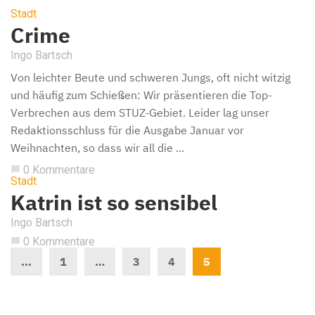
Stadt
Crime
Ingo Bartsch
Von leichter Beute und schweren Jungs, oft nicht witzig
und häufig zum Schießen: Wir präsentieren die Top-
Verbrechen aus dem STUZ-Gebiet. Leider lag unser
Redaktionsschluss für die Ausgabe Januar vor
Weihnachten, so dass wir all die ...
0 Kommentare
chat_bubble
Stadt
Katrin ist so sensibel
Ingo Bartsch
0 Kommentare
chat_bubble
...
1
…
3
4
5