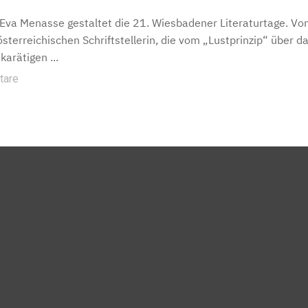
Eva Menasse gestaltet die 21. Wiesbadener Literaturtage. Vo
österreichischen Schriftstellerin, die vom „Lustprinzip“ über d
karätigen ...
tare