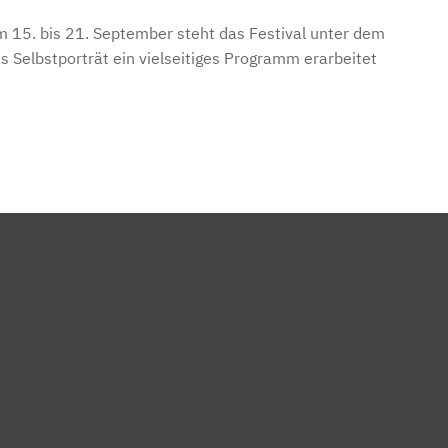
m 15. bis 21. September steht das Festival unter dem
as Selbstporträt ein vielseitiges Programm erarbeitet