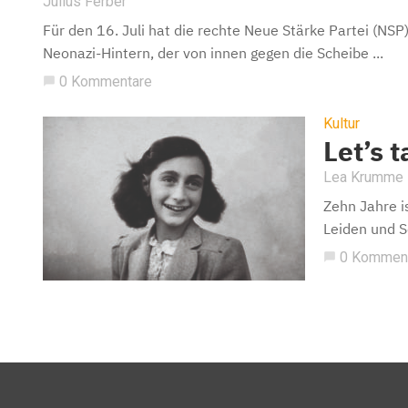
Julius Ferber
Für den 16. Juli hat die rechte Neue Stärke Partei (NS
Neonazi-Hintern, der von innen gegen die Scheibe ...
0 Kommentare
chat_bubble
Kultur
Let’s 
Lea Krumme
Zehn Jahre i
Leiden und S
0 Kommen
chat_bubble