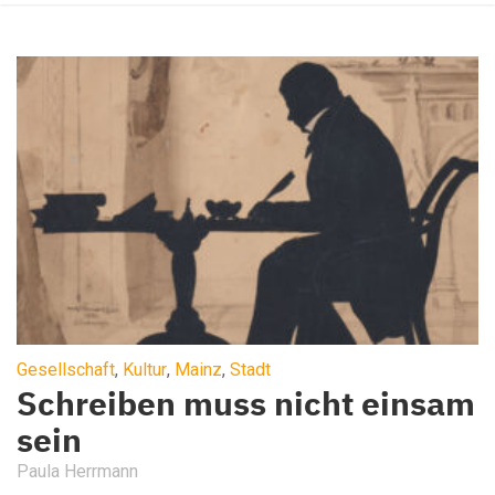
Gesellschaft
,
Kultur
,
Mainz
,
Stadt
Schreiben muss nicht einsam
sein
Paula Herrmann