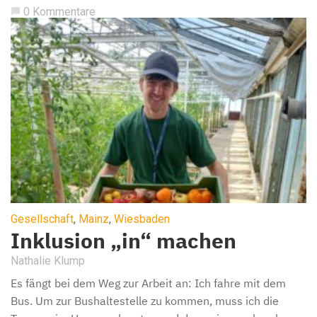
0 Kommentare
chat_bubble
Gesellschaft
,
Mainz
,
Wiesbaden
Inklusion „in“ machen
Nathalie Klump
Es fängt bei dem Weg zur Arbeit an: Ich fahre mit dem
Bus. Um zur Bushaltestelle zu kommen, muss ich die