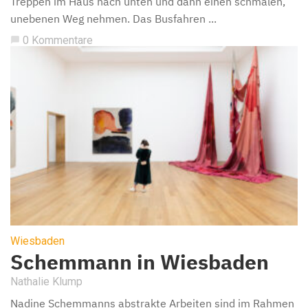
Treppen im Haus nach unten und dann einen schmalen,
unebenen Weg nehmen. Das Busfahren ...
0 Kommentare
chat_bubble
Wiesbaden
Schemmann in Wiesbaden
Nathalie Klump
Nadine Schemmanns abstrakte Arbeiten sind im Rahmen