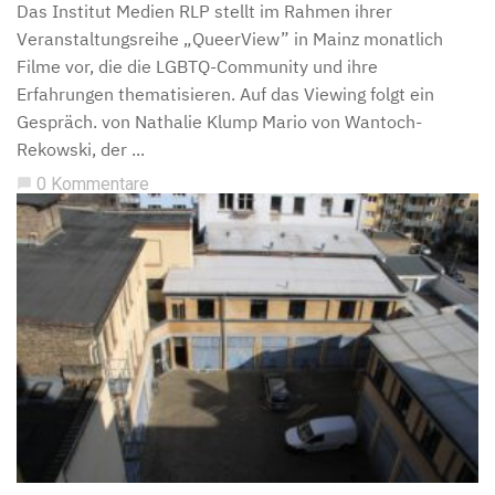
Das Institut Medien RLP stellt im Rahmen ihrer
Veranstaltungsreihe „QueerView” in Mainz monatlich
Filme vor, die die LGBTQ-Community und ihre
Erfahrungen thematisieren. Auf das Viewing folgt ein
Gespräch. von Nathalie Klump Mario von Wantoch-
Rekowski, der ...
0 Kommentare
chat_bubble