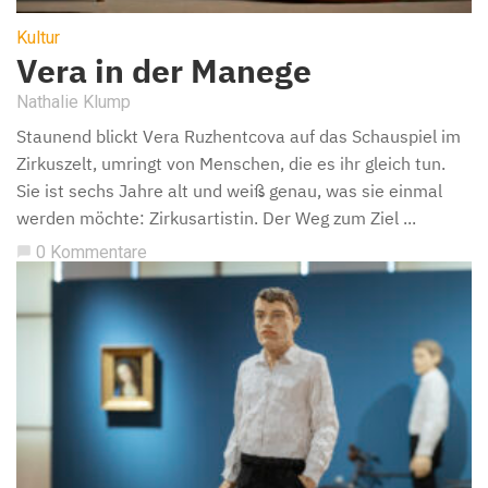
Kultur
Vera in der Manege
Nathalie Klump
Staunend blickt Vera Ruzhentcova auf das Schauspiel im
Zirkuszelt, umringt von Menschen, die es ihr gleich tun.
Sie ist sechs Jahre alt und weiß genau, was sie einmal
werden möchte: Zirkusartistin. Der Weg zum Ziel ...
0 Kommentare
chat_bubble