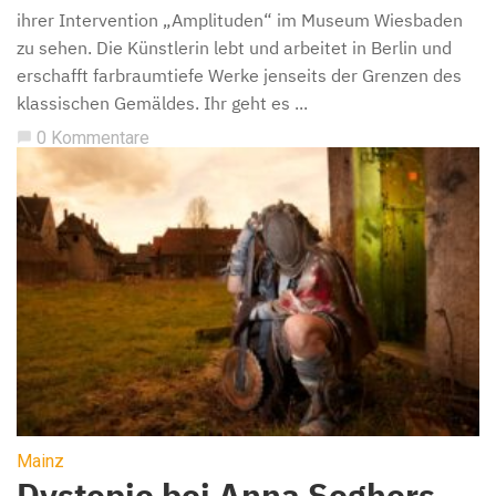
ihrer Intervention „Amplituden“ im Museum Wiesbaden
zu sehen. Die Künstlerin lebt und arbeitet in Berlin und
erschafft farbraumtiefe Werke jenseits der Grenzen des
klassischen Gemäldes. Ihr geht es ...
0 Kommentare
chat_bubble
Mainz
Dystopie bei Anna Seghers