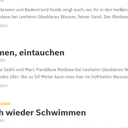
ow
eseen und Badestrand Guide zeigt euch, wo ihr in den heißen 
edsee bei Leeheim Glasklares Wasser, feiner Sand. Der Riedsee 
tare
men, eintauchen
ihi
a Salihi und Marc Pandikow Riedsee bei Leeheim Glasklares Wa
endes Ufer: Bis zu 50 Meter kann man hier im hüfttiefen Wasser 
tare
baden
ch wieder Schwimmen
rek