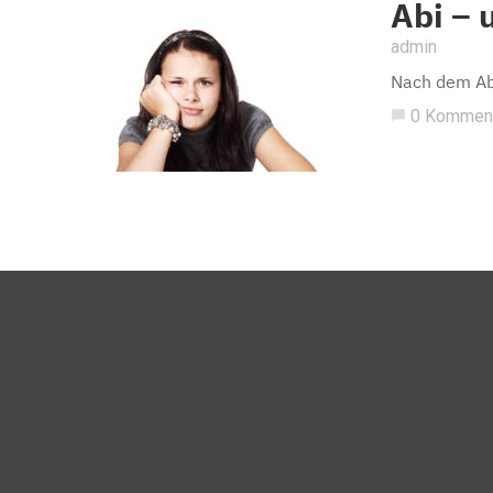
Abi – 
admin
Nach dem Abi
0 Kommen
chat_bubble