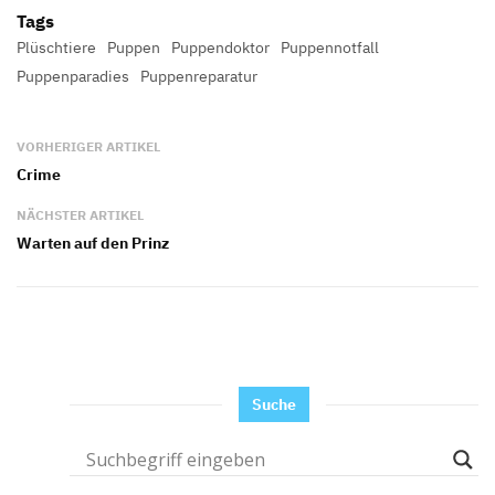
Tags
Plüschtiere
Puppen
Puppendoktor
Puppennotfall
Puppenparadies
Puppenreparatur
VORHERIGER ARTIKEL
Crime
NÄCHSTER ARTIKEL
Warten auf den Prinz
Suche