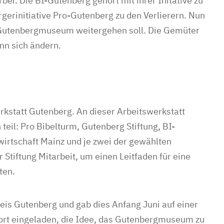
bei. Die BI-Gutenberg gehört mit ihrer Initative zu
gerinitiative Pro-Gutenberg zu den Verlierern. Nun
 Gutenbergmuseum weitergehen soll. Die Gemüter
ann sich ändern.
erkstatt Gutenberg. An dieser Arbeitswerkstatt
eil: Pro Bibelturm, Gutenberg Stiftung, BI-
rtschaft Mainz und je zwei der gewählten
 Stiftung Mitarbeit, um einen Leitfaden für eine
ten.
eis Gutenberg und gab dies Anfang Juni auf einer
fort eingeladen, die Idee, das Gutenbergmuseum zu