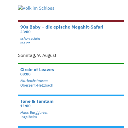
90s Baby – die epische Megahit-Safari
23:00
schon schön
Mainz
Sonntag, 9. August
Circle of Leaves
08:00
Marbachstausee
Oberzent-Hetzbach
Töne & Tamtam
11:00
Haus Burggarten
Ingelheim