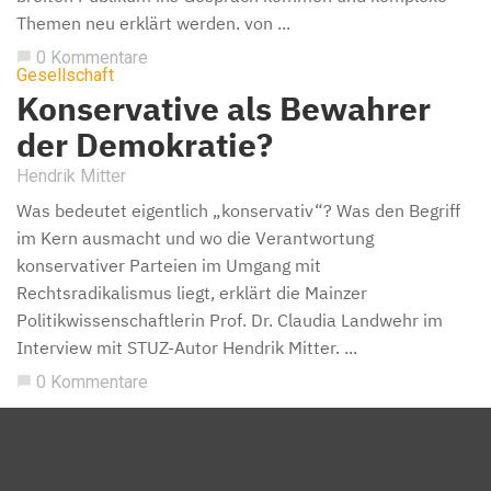
Themen neu erklärt werden. von ...
0 Kommentare
chat_bubble
Gesellschaft
Konservative als Bewahrer
der Demokratie?
Hendrik Mitter
Was bedeutet eigentlich „konservativ“? Was den Begriff
im Kern ausmacht und wo die Verantwortung
konservativer Parteien im Umgang mit
Rechtsradikalismus liegt, erklärt die Mainzer
Politikwissenschaftlerin Prof. Dr. Claudia Landwehr im
Interview mit STUZ-Autor Hendrik Mitter. ...
0 Kommentare
chat_bubble