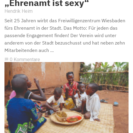
„Ehrenamt ist sexy“
Hendrik Heim
Seit 25 Jahren wirbt das Freiwilligenzentrum Wiesbaden
fürs Ehrenamt in der Stadt. Das Motto: Für jeden das
passende Engagement finden! Der Verein wird unter
anderem von der Stadt bezuschusst und hat neben zehn
Mitarbeitenden auch ...
0 Kommentare
chat_bubble