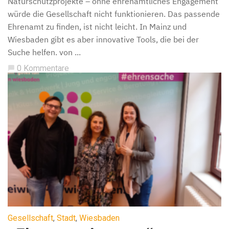
Naturschutzprojekte – ohne ehrenamtliches Engagement
würde die Gesellschaft nicht funktionieren. Das passende
Ehrenamt zu finden, ist nicht leicht. In Mainz und
Wiesbaden gibt es aber innovative Tools, die bei der
Suche helfen. von ...
0 Kommentare
chat_bubble
Gesellschaft
,
Stadt
,
Wiesbaden