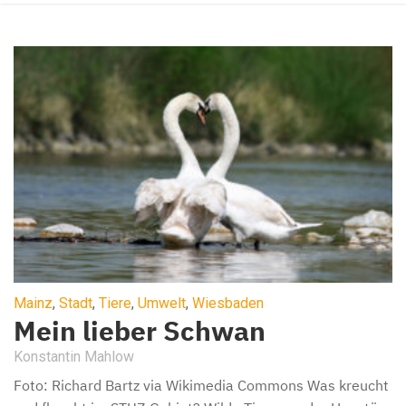
Mainz
,
Stadt
,
Tiere
,
Umwelt
,
Wiesbaden
Mein lieber Schwan
Konstantin Mahlow
Foto: Richard Bartz via Wikimedia Commons Was kreucht