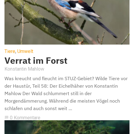
Tiere
,
Umwelt
Verrat im Forst
Konstantin Mahlow
Was kreucht und fleucht im STUZ-Gebiet? Wilde Tiere vor
der Haustür, Teil 58: Der Eichelhäher von Konstantin
Mahlow Der Wald schlummert still in der
Morgendämmerung. Während die meisten Vögel noch
schlafen und auch sonst weit ...
0 Kommentare
chat_bubble