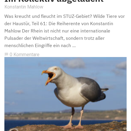
Konstantin Mahlow
Was kreucht und fleucht im STUZ-Gebiet? Wilde Tiere vor
der Haustür, Teil 61: Die Reiherente von Konstantin
Mahlow Der Rhein ist nicht nur eine internationale
Pulsader der Weltwirtschaft, sondern trotz aller
menschlichen Eingriffe ein nach ...
0 Kommentare
chat_bubble