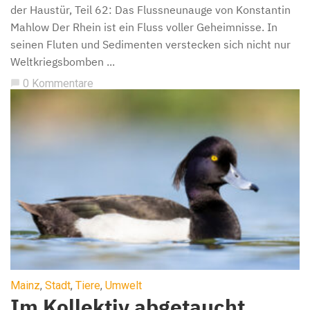
der Haustür, Teil 62: Das Flussneunauge von Konstantin
Mahlow Der Rhein ist ein Fluss voller Geheimnisse. In
seinen Fluten und Sedimenten verstecken sich nicht nur
Weltkriegsbomben ...
0 Kommentare
chat_bubble
Mainz
,
Stadt
,
Tiere
,
Umwelt
Im Kollektiv abgetaucht