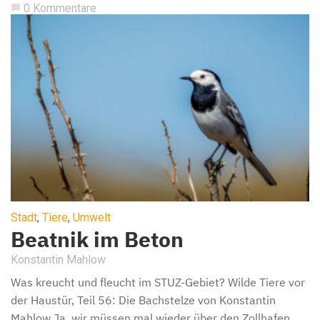
0 Kommentare
chat_bubble
Stadt
,
Tiere
,
Umwelt
Beatnik im Beton
Konstantin Mahlow
Was kreucht und fleucht im STUZ-Gebiet? Wilde Tiere vor
der Haustür, Teil 56: Die Bachstelze von Konstantin
Mahlow Ja, wir müssen mal wieder über den Zollhafen