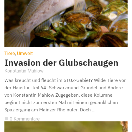
Tiere
,
Umwelt
Invasion der Glubschaugen
Konstantin Mahlow
Was kreucht und fleucht im STUZ-Gebiet? Wilde Tiere vor
der Haustür, Teil 64: Schwarzmund-Grundel und Andere
von Konstantin Mahlow Zugegeben, diese Kolumne
beginnt nicht zum ersten Mal mit einem gedanklichen
Spaziergang am Mainzer Rheinufer. Doch ...
0 Kommentare
chat_bubble