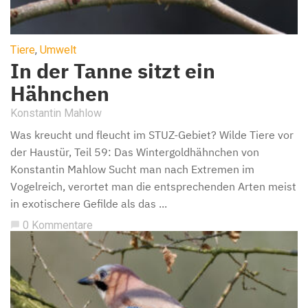
Tiere
,
Umwelt
In der Tanne sitzt ein
Hähnchen
Konstantin Mahlow
Was kreucht und fleucht im STUZ-Gebiet? Wilde Tiere vor
der Haustür, Teil 59: Das Wintergoldhähnchen von
Konstantin Mahlow Sucht man nach Extremen im
Vogelreich, verortet man die entsprechenden Arten meist
in exotischere Gefilde als das ...
0 Kommentare
chat_bubble