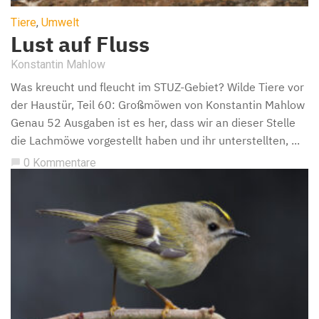
Tiere
,
Umwelt
Lust auf Fluss
Konstantin Mahlow
Was kreucht und fleucht im STUZ-Gebiet? Wilde Tiere vor
der Haustür, Teil 60: Großmöwen von Konstantin Mahlow
Genau 52 Ausgaben ist es her, dass wir an dieser Stelle
die Lachmöwe vorgestellt haben und ihr unterstellten, ...
0 Kommentare
chat_bubble