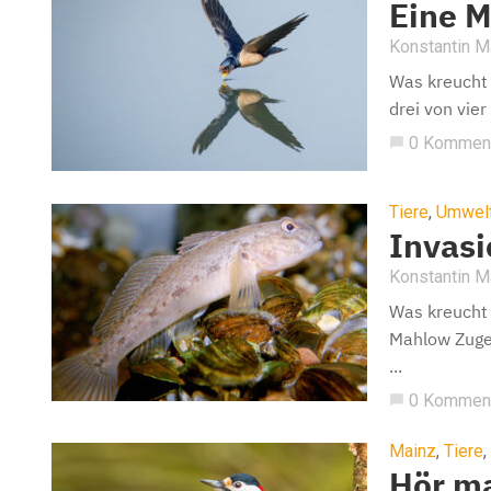
Eine 
Konstantin 
Was kreucht 
drei von vie
0 Kommen
chat_bubble
Tiere
,
Umwel
Invasi
Konstantin 
Was kreucht 
Mahlow Zugeg
...
0 Kommen
chat_bubble
Mainz
,
Tiere
,
Hör m