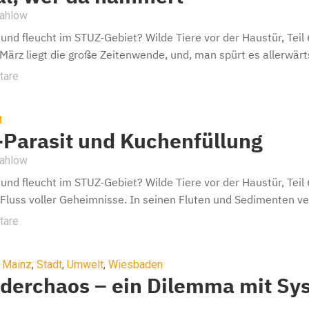
Mahlow
und fleucht im STUZ-Gebiet? Wilde Tiere vor der Haustür, Te
März liegt die große Zeitenwende, und, man spürt es allerwärts
tare
t
-Parasit und Kuchenfüllung
Mahlow
und fleucht im STUZ-Gebiet? Wilde Tiere vor der Haustür, Te
n Fluss voller Geheimnisse. In seinen Fluten und Sedimenten ve
tare
,
Mainz
,
Stadt
,
Umwelt
,
Wiesbaden
iderchaos – ein Dilemma mit Sy