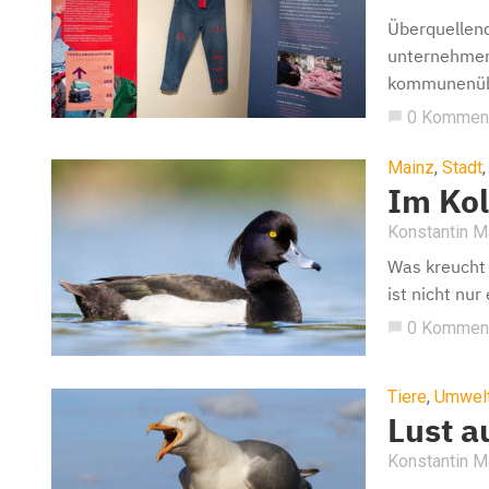
Überquellend
unternehmen 
kommunenüber
0 Kommen
chat_bubble
Mainz
,
Stadt
Im Kol
Konstantin 
Was kreucht 
ist nicht nur
0 Kommen
chat_bubble
Tiere
,
Umwel
Lust a
Konstantin 