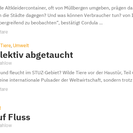
e Altkleidercontainer, oft von Müllbergen umgeben, prägen d
die Städte dagegen? Und was können Verbraucher tun? von I
greifend zu beobachten“, bestätigt Cordula ...
tare
,
Tiere
,
Umwelt
lektiv abgetaucht
Mahlow
und fleucht im STUZ-Gebiet? Wilde Tiere vor der Haustür, Tei
 eine internationale Pulsader der Weltwirtschaft, sondern trotz 
tare
t
uf Fluss
Mahlow