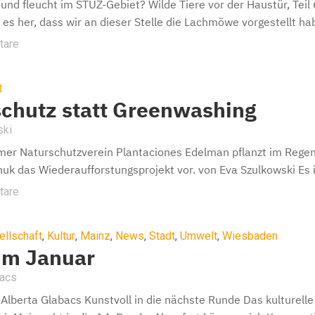
und fleucht im STUZ-Gebiet? Wilde Tiere vor der Haustür, T
es her, dass wir an dieser Stelle die Lachmöwe vorgestellt habe
tare
t
chutz statt Greenwashing
ski
mer Naturschutzverein Plantaciones Edelman pflanzt im Rege
uk das Wiederaufforstungsprojekt vor. von Eva Szulkowski Es 
tare
ellschaft
,
Kultur
,
Mainz
,
News
,
Stadt
,
Umwelt
,
Wiesbaden
im Januar
bacs
 Alberta Glabacs Kunstvoll in die nächste Runde Das kulturel