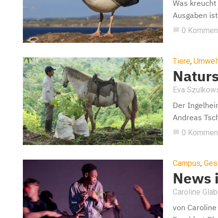
Was kreucht 
Ausgaben ist 
0 Kommen
chat_bubble
Tiere
,
Umwel
Naturs
Eva Szulkow
Der Ingelhei
Andreas Tsch
0 Kommen
chat_bubble
Campus
,
Ges
News 
Caroline Gla
von Caroline