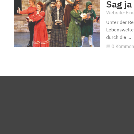
Sag ja 
Website-Eins
Unter der Re
Lebenswelten
durch die ...
0 Kommen
chat_bubble