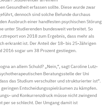
en Gesundheit erfassen sollte. Diese wurde zwar
eführt, dennoch sind solche Befunde durchaus
 den Ausbruch einer handfesten psychischen Störung
me unter Studierenden bundesweit verbreitet. So
ztreport von 2018 zum Ergebnis, dass mehr als
h erkrankt ist. Der Anteil der 18- bis 25-Jährigen
d 2016 sogar um 38 Prozent gestiegen.
logna an allem Schuld? „Nein,“, sagt Caroline Lutz-
sychotherapeutischen Beratungsstelle der Uni
dass das Studium verschulter und strukturierter ist“.
e geringen Entscheidungsspielräumen zu kämpfen.
stungs- und Konkurrenzdruck müsse nicht zwingend
cht per se schlecht. Der Umgang damit ist