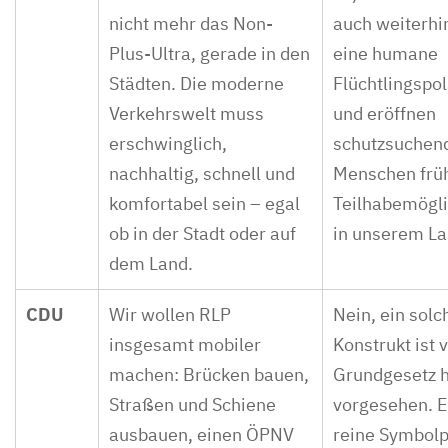
nicht mehr das Non-
auch weiterhin
Plus-Ultra, gerade in den
eine humane
Städten. Die moderne
Flüchtlingspoli
Verkehrswelt muss
und eröffnen
erschwinglich,
schutzsuchen
nachhaltig, schnell und
Menschen früh
komfortabel sein – egal
Teilhabemögli
ob in der Stadt oder auf
in unserem La
dem Land.
CDU
Wir wollen RLP
Nein, ein solc
insgesamt mobiler
Konstrukt ist
machen: Brücken bauen,
Grundgesetz h
Straßen und Schiene
vorgesehen. 
ausbauen, einen ÖPNV
reine Symbolpo