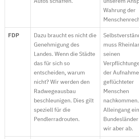
Autos schaffen.
unserem Ansp
Wahrung der
Menschenrech
FDP
Dazu braucht es nicht die
Selbstverstän
Genehmigung des
muss Rheinla
Landes. Wenn die Städte
seinen
das für sich so
Verpflichtung
entscheiden, warum
der Aufnahme
nicht? Wir werden den
geflüchteter
Radwegeausbau
Menschen
beschleunigen. Dies gilt
nachkommen.
speziell für die
Alleingang ei
Pendlerradrouten.
Bundesländer
wir aber ab.