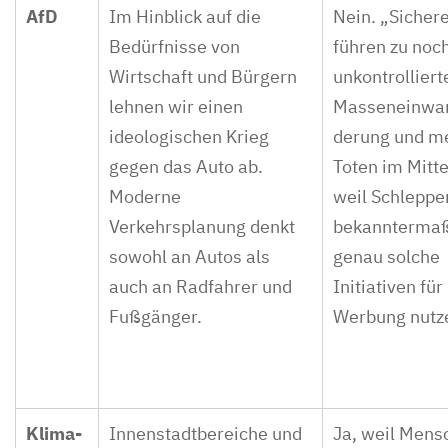
AfD
Im Hinblick auf die
Nein. „Sicher
Bedürfnisse von
führen zu noc
Wirtschaft und Bürgern
unkontrolliert
lehnen wir einen
Masseneinwa
ideologischen Krieg
derung und m
gegen das Auto ab.
Toten im Mitt
Moderne
weil Schlepp
Verkehrsplanung denkt
bekannterma
sowohl an Autos als
genau solche
auch an Radfahrer und
Initiativen für
Fußgänger.
Werbung nutz
Klima-
Innenstadtbereiche und
Ja, weil Mens