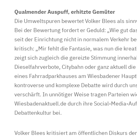
Qualmender Auspuff, erhitzte Gemüter
Die Umweltspuren bewertet Volker Blees als sinn
Bei der Bewertung fordert er Geduld: „Wie gut das 
seit der Einrichtung nicht in normalem Verkehr b
kritisch: „Mir fehlt die Fantasie, was nun die kr
zeigt sich zugleich die gereizte Stimmung innerh
Dieselfahrverbote, Citybahn oder ganz aktuell di
eines Fahrradparkhauses am Wiesbadener Hauptb
kontroverse und komplexe Debatte wird durch uns
verschärft. In unnötiger Weise tragen Parteien wi
Wiesbadenaktuell.de durch ihre Social-Media-Auftr
Debattenkultur bei.
Volker Blees kritisiert am öffentlichen Diskurs 