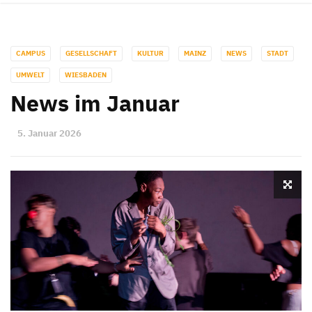
CAMPUS
GESELLSCHAFT
KULTUR
MAINZ
NEWS
STADT
UMWELT
WIESBADEN
News im Januar
5. Januar 2026