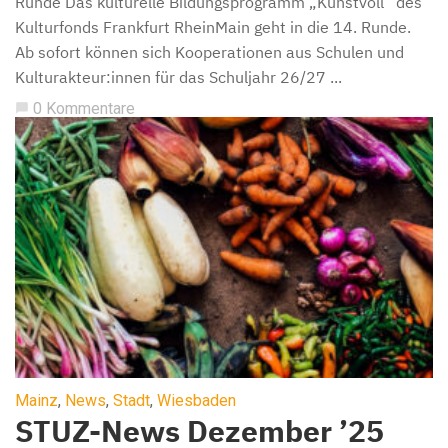
Runde Das kulturelle Bildungsprogramm „Kunstvoll“ des
Kulturfonds Frankfurt RheinMain geht in die 14. Runde.
Ab sofort können sich Kooperationen aus Schulen und
Kulturakteur:innen für das Schuljahr 26/27 ...
0 Kommentare
chat_bubble
Mainz
,
News
,
Stadt
,
Wiesbaden
STUZ-News Dezember ’25