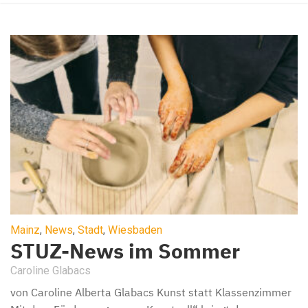
Mainz
,
News
,
Stadt
,
Wiesbaden
STUZ-News im Sommer
Caroline Glabacs
von Caroline Alberta Glabacs Kunst statt Klassenzimmer