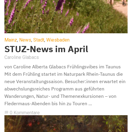
Mainz
,
News
,
Stadt
,
Wiesbaden
STUZ-News im April
Caroline Glabacs
von Caroline Alberta Glabacs Frühlingsvibes im Taunus
Mit dem Frühling startet im Naturpark Rhein-Taunus die
neue Veranstaltungssaison. Besucher:innen erwartet ein
abwechslungsreiches Programm aus geführten
Wanderungen, Natur- und Themenexkursionen – von
Fledermaus-Abenden bis hin zu Touren ...
0 Kommentare
chat_bubble