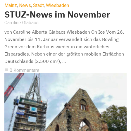
Mainz
,
News
,
Stadt
,
Wiesbaden
STUZ-News im November
Caroline Glabacs
von Caroline Alberta Glabacs Wiesbaden On Ice Vom 26.
November bis 11. Januar verwandelt sich das Bowling
Green vor dem Kurhaus wieder in ein winterliches
Eisparadies. Neben einer der größten mobilen Eisflächen
Deutschlands (2.500 qm²), ...
0 Kommentare
chat_bubble