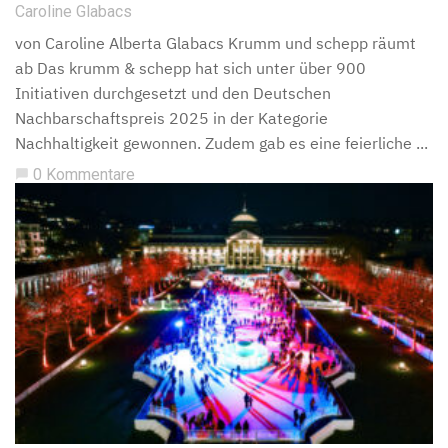
Caroline Glabacs
von Caroline Alberta Glabacs Krumm und schepp räumt
ab Das krumm & schepp hat sich unter über 900
Initiativen durchgesetzt und den Deutschen
Nachbarschaftspreis 2025 in der Kategorie
Nachhaltigkeit gewonnen. Zudem gab es eine feierliche ...
0 Kommentare
chat_bubble