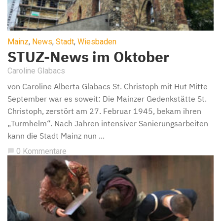
Mainz
,
News
,
Stadt
,
Wiesbaden
STUZ-News im Oktober
Caroline Glabacs
von Caroline Alberta Glabacs St. Christoph mit Hut Mitte
September war es soweit: Die Mainzer Gedenkstätte St.
Christoph, zerstört am 27. Februar 1945, bekam ihren
„Turmhelm“. Nach Jahren intensiver Sanierungsarbeiten
kann die Stadt Mainz nun ...
0 Kommentare
chat_bubble