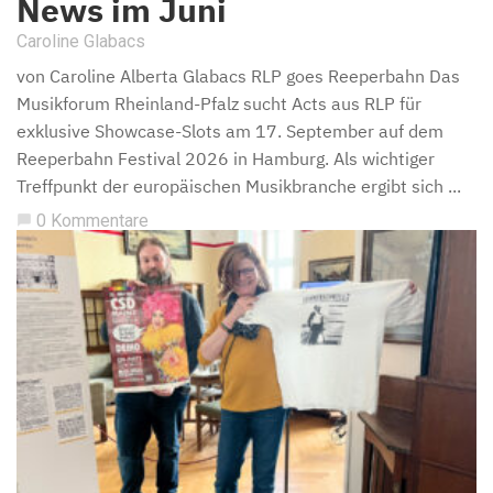
News im Juni
Caroline Glabacs
von Caroline Alberta Glabacs RLP goes Reeperbahn Das
Musikforum Rheinland-Pfalz sucht Acts aus RLP für
exklusive Showcase-Slots am 17. September auf dem
Reeperbahn Festival 2026 in Hamburg. Als wichtiger
Treffpunkt der europäischen Musikbranche ergibt sich ...
0 Kommentare
chat_bubble