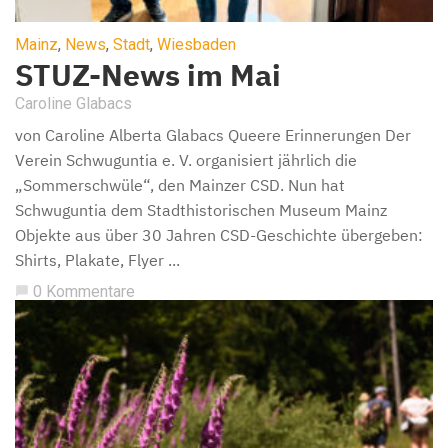
Mainz
,
News
,
Stadt
,
Wiesbaden
STUZ-News im Mai
Caroline Glabacs
von Caroline Alberta Glabacs Queere Erinnerungen Der
Verein Schwuguntia e. V. organisiert jährlich die
„Sommerschwüle“, den Mainzer CSD. Nun hat
Schwuguntia dem Stadthistorischen Museum Mainz
Objekte aus über 30 Jahren CSD-Geschichte übergeben:
Shirts, Plakate, Flyer ...
0 Kommentare
chat_bubble