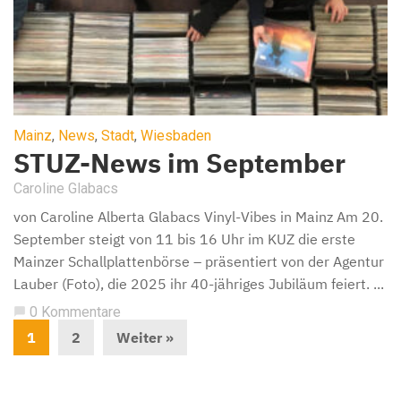
Mainz
,
News
,
Stadt
,
Wiesbaden
STUZ-News im September
Caroline Glabacs
von Caroline Alberta Glabacs Vinyl-Vibes in Mainz Am 20.
September steigt von 11 bis 16 Uhr im KUZ die erste
Mainzer Schallplattenbörse – präsentiert von der Agentur
Lauber (Foto), die 2025 ihr 40-jähriges Jubiläum feiert. ...
0 Kommentare
chat_bubble
1
2
Weiter »