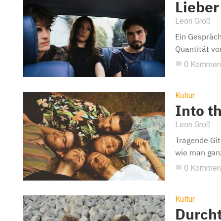
Lieber
Leon Groß
Ein Gespräch
Quantität vo
0 Kommen
chat_bubble
Kultur
Into t
Leon Groß
Tragende Git
wie man ganz
0 Kommen
chat_bubble
Kultur
Durch