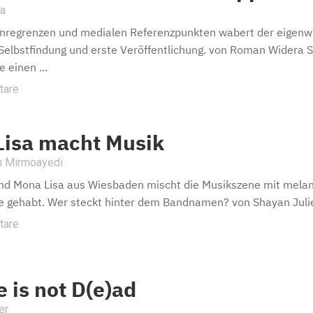
a
regrenzen und medialen Referenzpunkten wabert der eigenwill
Selbstfindung und erste Veröffentlichung. von Roman Widera S
 einen ...
tare
Lisa macht Musik
n Mirmoayedi
nd Mona Lisa aus Wiesbaden mischt die Musikszene mit melanc
tte gehabt. Wer steckt hinter dem Bandnamen? von Shayan Juli
tare
 is not D(e)ad
er