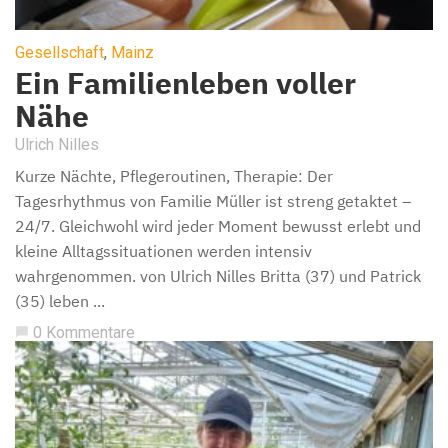
Gesellschaft
,
Mainz
Ein Familienleben voller
Nähe
Ulrich Nilles
Kurze Nächte, Pflegeroutinen, Therapie: Der
Tagesrhythmus von Familie Müller ist streng getaktet –
24/7. Gleichwohl wird jeder Moment bewusst erlebt und
kleine Alltagssituationen werden intensiv
wahrgenommen. von Ulrich Nilles Britta (37) und Patrick
(35) leben ...
0 Kommentare
chat_bubble