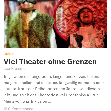
Kultur
Viel Theater ohne Grenzen
Lea Krumme
In geraden und ungeraden, langen und kurzen, fetten,
mageren, hellen und düsteren, langweilig normalen oder
lautstark aus der Reihe tanzenden Jahren wie diesem –
lebt und spielt das Theaterfestival Grenzenlos Kultur
Mainz vor, was Inklusion ...
0 Kommentare
chat_bubble