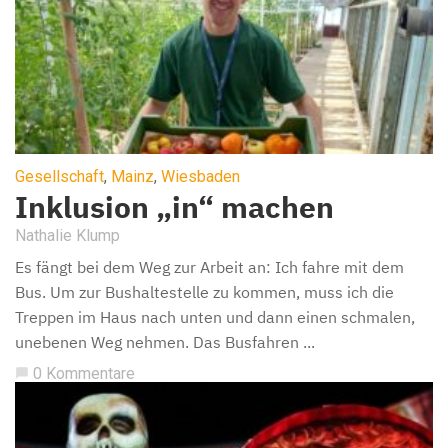
Gesellschaft
,
Mainz
,
Wiesbaden
Inklusion „in“ machen
Nathalie Klump
Es fängt bei dem Weg zur Arbeit an: Ich fahre mit dem
Bus. Um zur Bushaltestelle zu kommen, muss ich die
Treppen im Haus nach unten und dann einen schmalen,
unebenen Weg nehmen. Das Busfahren ...
0 Kommentare
chat_bubble