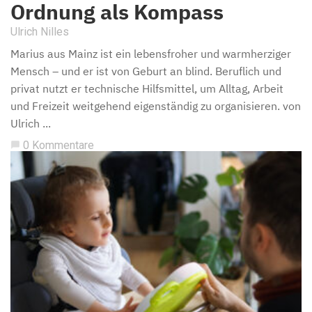
Ordnung als Kompass
Ulrich Nilles
Marius aus Mainz ist ein lebensfroher und warmherziger
Mensch – und er ist von Geburt an blind. Beruflich und
privat nutzt er technische Hilfsmittel, um Alltag, Arbeit
und Freizeit weitgehend eigenständig zu organisieren. von
Ulrich ...
0 Kommentare
chat_bubble