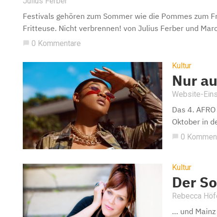
Julius Ferber
Festivals gehören zum Sommer wie die Pommes zum Fre
Fritteuse. Nicht verbrennen! von Julius Ferber und Marc
0 Kommentare
chat_bubble
Kultur
Nur a
Website-Eins
Das 4. AFRO
Oktober in d
0 Kommen
chat_bubble
Kultur
Der S
Rebecca Höf
… und Mainz 