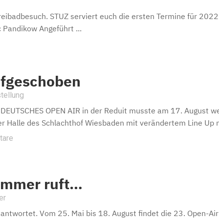
ibadbesuch. STUZ serviert euch die ersten Termine für 2022
 Pandikow Angeführt ...
ufgeschoben
tellung
 DEUTSCHES OPEN AIR in der Reduit musste am 17. August wet
er Halle des Schlachthof Wiesbaden mit verändertem Line Up na
tare
ommer ruft…
er
antwortet. Vom 25. Mai bis 18. August findet die 23. Open-Ai