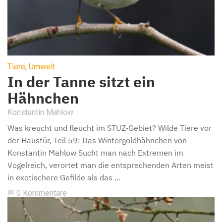
Tiere
,
Umwelt
In der Tanne sitzt ein
Hähnchen
Konstantin Mahlow
Was kreucht und fleucht im STUZ-Gebiet? Wilde Tiere vor
der Haustür, Teil 59: Das Wintergoldhähnchen von
Konstantin Mahlow Sucht man nach Extremen im
Vogelreich, verortet man die entsprechenden Arten meist
in exotischere Gefilde als das ...
0 Kommentare
chat_bubble