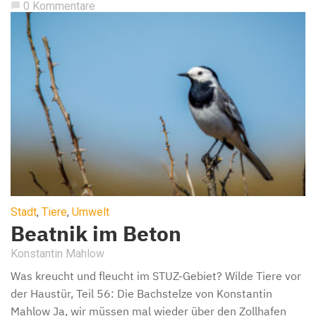
0 Kommentare
chat_bubble
Stadt
,
Tiere
,
Umwelt
Beatnik im Beton
Konstantin Mahlow
Was kreucht und fleucht im STUZ-Gebiet? Wilde Tiere vor
der Haustür, Teil 56: Die Bachstelze von Konstantin
Mahlow Ja, wir müssen mal wieder über den Zollhafen