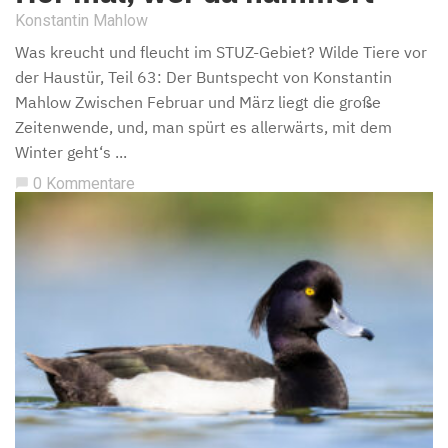
Konstantin Mahlow
Was kreucht und fleucht im STUZ-Gebiet? Wilde Tiere vor
der Haustür, Teil 63: Der Buntspecht von Konstantin
Mahlow Zwischen Februar und März liegt die große
Zeitenwende, und, man spürt es allerwärts, mit dem
Winter geht‘s ...
0 Kommentare
chat_bubble