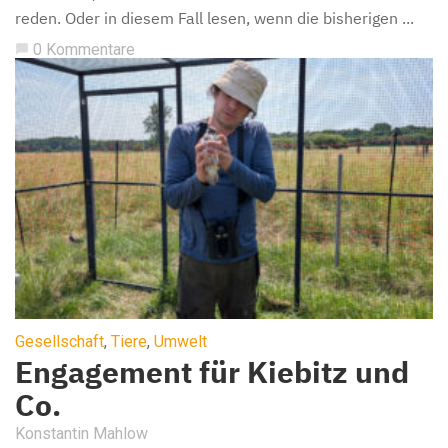
reden. Oder in diesem Fall lesen, wenn die bisherigen ...
0 Kommentare
chat_bubble
Gesellschaft
,
Tiere
,
Umwelt
Engagement für Kiebitz und
Co.
Konstantin Mahlow