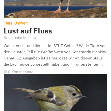
Tiere
,
Umwelt
Lust auf Fluss
Konstantin Mahlow
Was kreucht und fleucht im STUZ-Gebiet? Wilde Tiere vor
der Haustür, Teil 60: Großmöwen von Konstantin Mahlow
Genau 52 Ausgaben ist es her, dass wir an dieser Stelle
die Lachmöwe vorgestellt haben und ihr unterstellten, ...
0 Kommentare
chat_bubble