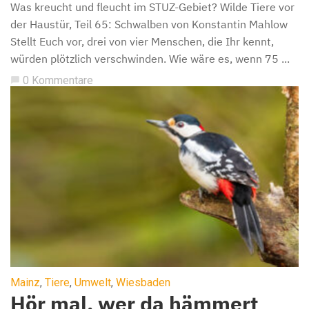
Was kreucht und fleucht im STUZ-Gebiet? Wilde Tiere vor
der Haustür, Teil 65: Schwalben von Konstantin Mahlow
Stellt Euch vor, drei von vier Menschen, die Ihr kennt,
würden plötzlich verschwinden. Wie wäre es, wenn 75 ...
0 Kommentare
chat_bubble
Mainz
,
Tiere
,
Umwelt
,
Wiesbaden
Hör mal, wer da hämmert