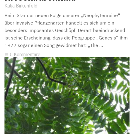
Katja Birkenfeld
Beim Star der neuen Folge unserer „Neophytenreihe“
über invasive Pflanzenarten handelt es sich um ein
besonders imposantes Geschöpf. Derart beeindruckend
ist seine Erscheinung, dass die Popgruppe „Genesis“ ihm
1972 sogar einen Song gewidmet hat: „The ...
0 Kommentare
chat_bubble