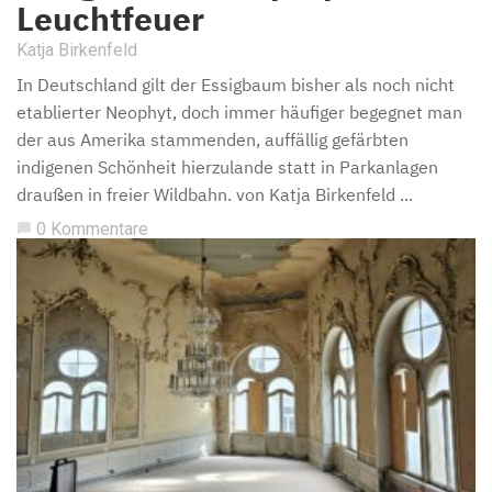
Leuchtfeuer
Katja Birkenfeld
In Deutschland gilt der Essigbaum bisher als noch nicht
etablierter Neophyt, doch immer häufiger begegnet man
der aus Amerika stammenden, auffällig gefärbten
indigenen Schönheit hierzulande statt in Parkanlagen
draußen in freier Wildbahn. von Katja Birkenfeld ...
0 Kommentare
chat_bubble