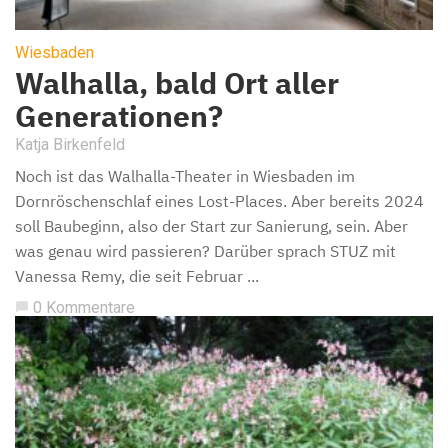
Wiesbaden
Walhalla, bald Ort aller
Generationen?
Katja Birkenfeld
Noch ist das Walhalla-Theater in Wiesbaden im
Dornröschenschlaf eines Lost-Places. Aber bereits 2024
soll Baubeginn, also der Start zur Sanierung, sein. Aber
was genau wird passieren? Darüber sprach STUZ mit
Vanessa Remy, die seit Februar ...
0 Kommentare
chat_bubble