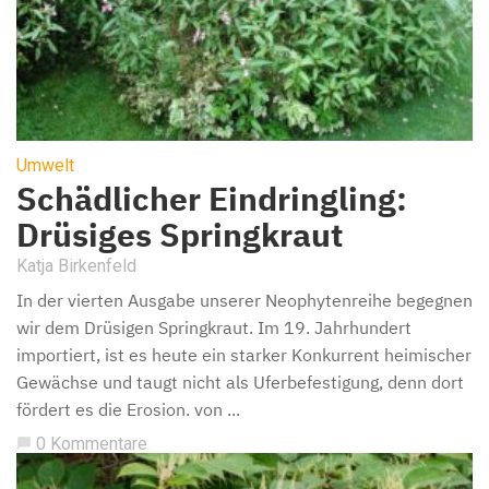
Umwelt
Schädlicher Eindringling:
Drüsiges Springkraut
Katja Birkenfeld
In der vierten Ausgabe unserer Neophytenreihe begegnen
wir dem Drüsigen Springkraut. Im 19. Jahrhundert
importiert, ist es heute ein starker Konkurrent heimischer
Gewächse und taugt nicht als Uferbefestigung, denn dort
fördert es die Erosion. von ...
0 Kommentare
chat_bubble