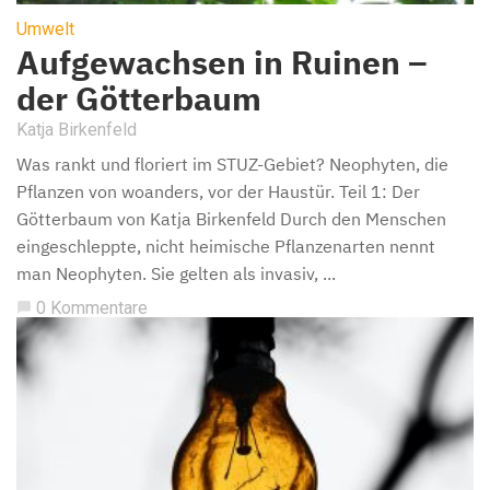
Umwelt
Aufgewachsen in Ruinen –
der Götterbaum
Katja Birkenfeld
Was rankt und floriert im STUZ-Gebiet? Neophyten, die
Pflanzen von woanders, vor der Haustür. Teil 1: Der
Götterbaum von Katja Birkenfeld Durch den Menschen
eingeschleppte, nicht heimische Pflanzenarten nennt
man Neophyten. Sie gelten als invasiv, ...
0 Kommentare
chat_bubble