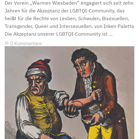
Der Verein „Warmes Wiesbaden“ engagiert sich seit zehn
Jahren für die Akzeptanz der LGBTQI-Community, das
heißt für die Rechte von Lesben, Schwulen, Bisexuellen,
Transgender, Queer und Intersexuellen. von Inken Paletta
Die Akzeptanz unserer LGBTQI-Community ist ...
0 Kommentare
chat_bubble