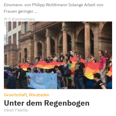
Einsmann. von Philipp Wohltmann Solange Arbeit von
Frauen geringer ...
0 Kommentare
chat_bubble
Gesellschaft
,
Wiesbaden
Unter dem Regenbogen
Inken Paletta