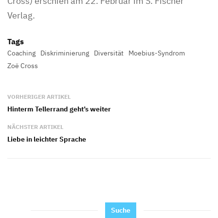
Cross) erschien am 22. Februar im S. Fischer
Verlag.
Tags
Coaching
Diskriminierung
Diversität
Moebius-Syndrom
Zoë Cross
VORHERIGER ARTIKEL
Hinterm Tellerrand geht’s weiter
NÄCHSTER ARTIKEL
Liebe in leichter Sprache
Suche