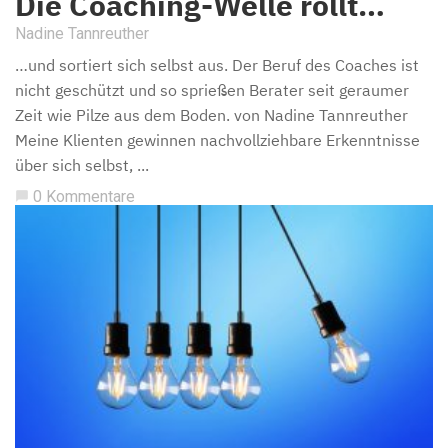
Die Coaching-Welle rollt…
Nadine Tannreuther
…und sortiert sich selbst aus. Der Beruf des Coaches ist
nicht geschützt und so sprießen Berater seit geraumer
Zeit wie Pilze aus dem Boden. von Nadine Tannreuther
Meine Klienten gewinnen nachvollziehbare Erkenntnisse
über sich selbst, ...
0 Kommentare
chat_bubble