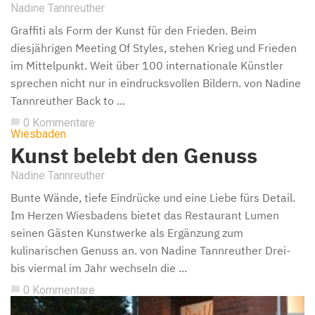
Nadine Tannreuther
Graffiti als Form der Kunst für den Frieden. Beim
diesjährigen Meeting Of Styles, stehen Krieg und Frieden
im Mittelpunkt. Weit über 100 internationale Künstler
sprechen nicht nur in eindrucksvollen Bildern. von Nadine
Tannreuther Back to ...
0 Kommentare
chat_bubble
Wiesbaden
Kunst belebt den Genuss
Nadine Tannreuther
Bunte Wände, tiefe Eindrücke und eine Liebe fürs Detail.
Im Herzen Wiesbadens bietet das Restaurant Lumen
seinen Gästen Kunstwerke als Ergänzung zum
kulinarischen Genuss an. von Nadine Tannreuther Drei-
bis viermal im Jahr wechseln die ...
0 Kommentare
chat_bubble