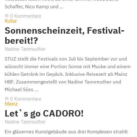
Schaffer, Nico Kamp und ...
0 Kommentare
chat_bubble
Kultur
Sonnenscheinzeit, Festival-
bereit!?
Nadine Tannreuther
STUZ stellt die Festivals von Juli bis September vor und
wünscht immer eine Portion Sonne mit Mucke und einem
kühlen Getränk im Gepäck. Inklusive Reisezeit ab Mainz
HBF. Zusammengestellt von Nadine Tannreuther und
Michael Süss ...
0 Kommentare
chat_bubble
Mainz
Let`s go CADORO!
Nadine Tannreuther
Ein gläsernes Kunstgebäude aus drei Komplexen strahlt