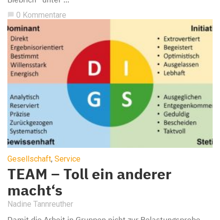
0 Kommentare
chat_bubble
Gesellschaft
,
Service
TEAM – Toll ein anderer
macht‘s
Nadine Tannreuther
Damit die Arbeit in Gruppen nicht zur Belastungsprobe