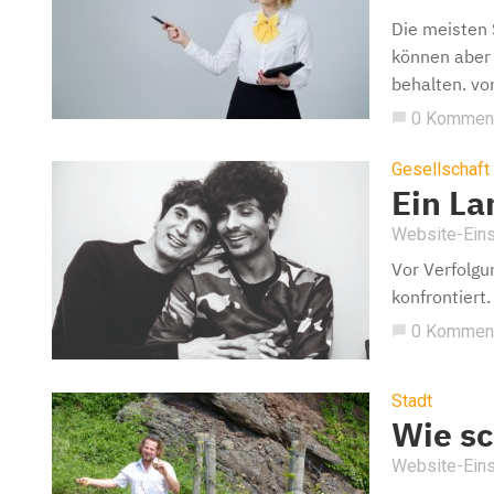
Die meisten 
können aber 
behalten. von
0 Kommen
chat_bubble
Gesellschaft
Ein La
Website-Eins
Vor Verfolgu
konfrontiert
0 Kommen
chat_bubble
Stadt
Wie sc
Website-Eins