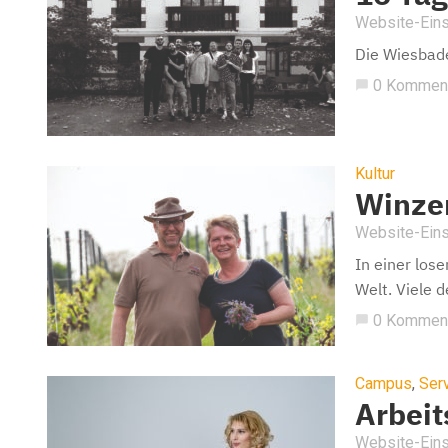
Website-Eins
Die Wiesbade
0 Kommen
chat_bubble
Kultur
Winze
Website-Eins
In einer los
Welt. Viele 
0 Kommen
chat_bubble
Campus
,
Ser
Arbeit
Website-Eins