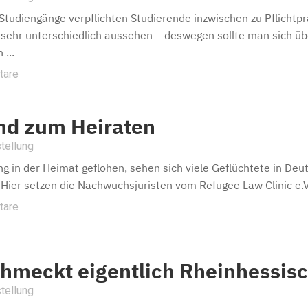
Studiengänge verpflichten Studierende inzwischen zu Pflichtpr
sehr unterschiedlich aussehen – deswegen sollte man sich über
 ...
tare
nd zum Heiraten
tellung
ng in der Heimat geflohen, sehen sich viele Geflüchtete in De
. Hier setzen die Nachwuchsjuristen vom Refugee Law Clinic e.V.
tare
hmeckt eigentlich Rheinhessis
tellung