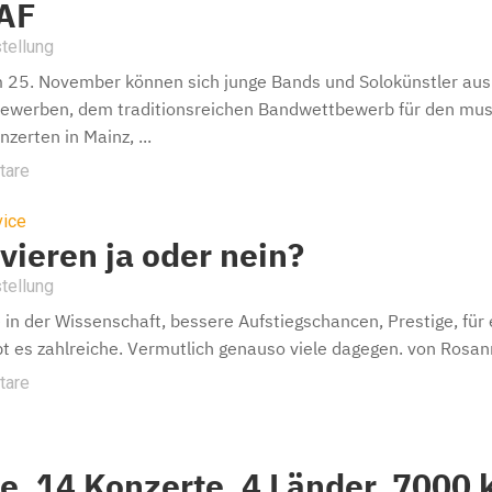
AF
tellung
m 25. November können sich junge Bands und Solokünstler a
bewerben, dem traditionsreichen Bandwettbewerb für den mus
zerten in Mainz, ...
tare
vice
ieren ja oder nein?
tellung
e in der Wissenschaft, bessere Aufstiegschancen, Prestige, fü
bt es zahlreiche. Vermutlich genauso viele dagegen. von Rosan
tare
e, 14 Konzerte, 4 Länder, 7000