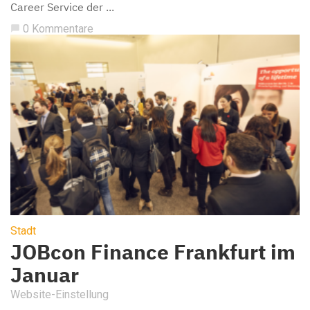
Career Service der ...
0 Kommentare
chat_bubble
Stadt
JOBcon Finance Frankfurt im
Januar
Website-Einstellung