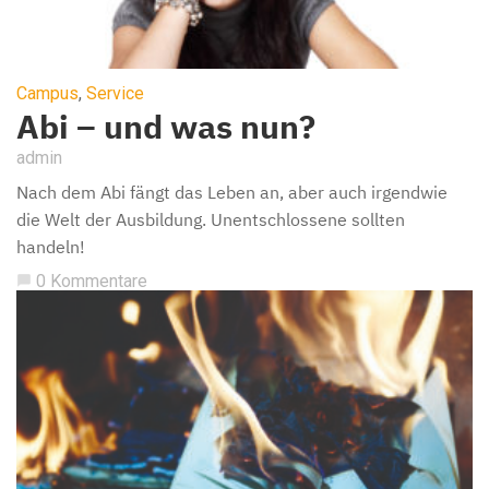
Campus
,
Service
Abi – und was nun?
admin
Nach dem Abi fängt das Leben an, aber auch irgendwie
die Welt der Ausbildung. Unentschlossene sollten
handeln!
0 Kommentare
chat_bubble