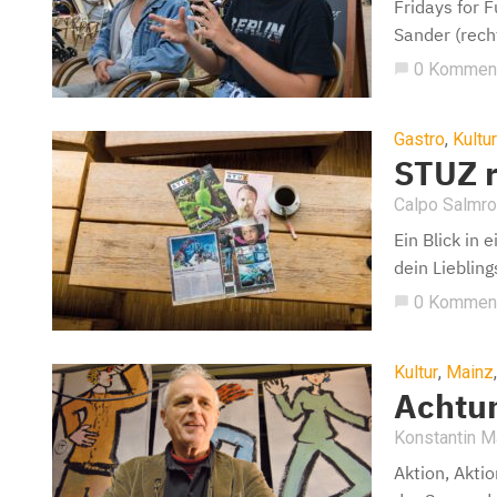
Fridays for 
Sander (rech
0 Kommen
chat_bubble
Gastro
,
Kultur
STUZ r
Calpo Salmro
Ein Blick in 
dein Liebling
0 Kommen
chat_bubble
Kultur
,
Mainz
Achtun
Konstantin 
Aktion, Aktio