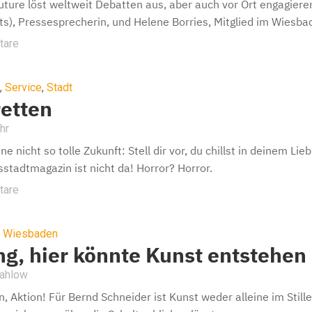
Future löst weltweit Debatten aus, aber auch vor Ort engagieren
ts), Pressesprecherin, und Helene Borries, Mitglied im Wiesb
tare
,
Service
,
Stadt
etten
hr
eine nicht so tolle Zukunft: Stell dir vor, du chillst in deinem 
sstadtmagazin ist nicht da! Horror? Horror.
tare
,
Wiesbaden
g, hier könnte Kunst entstehen
Mahlow
n, Aktion! Für Bernd Schneider ist Kunst weder alleine im Stil