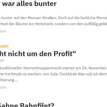
 war alles bunter
 bunter auf den Mainzer Straßen. Doch auf die farbliche Monoto
sel der Bäume zur Herbstzeit, sondern von den auffällig gekle
tare
baden
ht nicht um den Profit“
rek
raditioneller Sternschnuppenmarkt startet am 24. November. D
he Vorfreude zu wecken. von Julia Tischbirek Was soll ich den
chterung ...
tare
Sahne Bahnfilet?