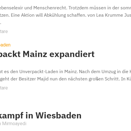
Lebenselexir und Menschenrecht. Trotzdem müssen in der so
tzen. Eine Aktion will Abkühlung schaffen. von Lea Krumme Jus
.
tare
baden
ackt Mainz expandiert
bt es den Unverpackt-Laden in Mainz. Nach dem Umzug in die
 geht der Besitzer Majid nun den nächsten großen Schritt. In Kü
tare
kampf in Wiesbaden
n Mirmoayedi