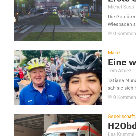
Michel Süss
Die Gemüter 
Wiesbaden st
0 Kommen
chat_bubble
Mainz
Eine w
Tom Albiez
Tatiana Muño
sah sie sich 
0 Kommen
chat_bubble
Gesellschaft
H2Obd
Lea Krumme