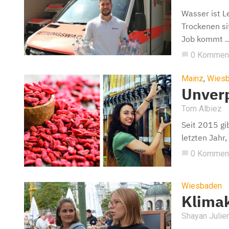
Wasser ist 
Trockenen si
Job kommt ..
0 Kommen
chat_bubble
Mainz
,
Wies
Unverp
Tom Albiez
Seit 2015 gi
letzten Jahr,
0 Kommen
chat_bubble
Wiesbaden
Klima
Shayan Julie