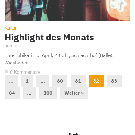
Kultur
Highlight des Monats
admin
Enter Shikari 15. April, 20 Uhr, Schlachthof (Halle),
Wiesbaden
0 Kommentare
chat_bubble
...
1
…
80
81
82
83
84
…
100
Weiter »
Suche