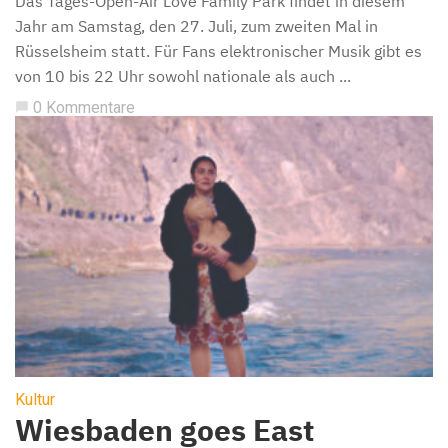
Das Tages-Open-Air Love Family Park findet in diesem
Jahr am Samstag, den 27. Juli, zum zweiten Mal in
Rüsselsheim statt. Für Fans elektronischer Musik gibt es
von 10 bis 22 Uhr sowohl nationale als auch ...
0 Kommentare
chat_bubble
Kultur
Wiesbaden goes East