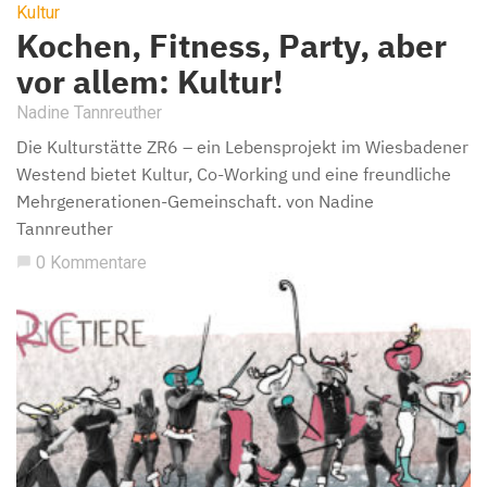
Kultur
Kochen, Fitness, Party, aber
vor allem: Kultur!
Nadine Tannreuther
Die Kulturstätte ZR6 – ein Lebensprojekt im Wiesbadener
Westend bietet Kultur, Co-Working und eine freundliche
Mehrgenerationen-Gemeinschaft. von Nadine
Tannreuther
0 Kommentare
chat_bubble