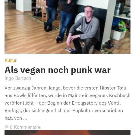
Kultur
Als vegan noch punk war
Ingo Bartsch
Vor zwanzig Jahren, lange, bevor die ersten Hipster Tofu
aus Bowls löffelten, wurde in Mainz ein veganes Kochbuch
veröffentlicht – der Beginn der Erfolgsstory des Ventil
Verlags, der sich eigentlich der Popkultur verschrieben
hat. von ...
0 Kommentare
chat_bubble