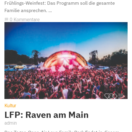
Frühlings-Weinfest: Das Programm soll die gesamte
Familie ansprechen. ...
0 Kommentare
chat_bubble
Kultur
LFP: Raven am Main
admin