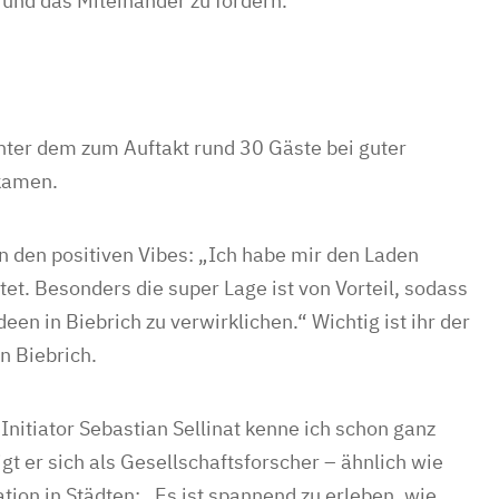
 und das Miteinander zu fördern.
unter dem zum Auftakt rund 30 Gäste bei guter
kamen.
on den positiven Vibes: „Ich habe mir den Laden
et. Besonders die super Lage ist von Vorteil, sodass
 in Biebrich zu verwirklichen.“ Wichtig ist ihr der
n Biebrich.
Initiator Sebastian Sellinat kenne ich schon ganz
igt er sich als Gesellschaftsforscher – ähnlich wie
ation in Städten: „Es ist spannend zu erleben, wie