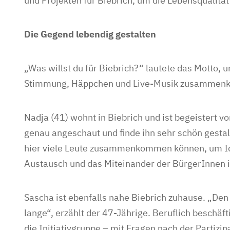
und Projekten für Biebrich, um die Lebensqualität
Die Gegend lebendig gestalten
„Was willst du für Biebrich?“ lautete das Motto, 
Stimmung, Häppchen und Live-Musik zusammen
Nadja (41) wohnt in Biebrich und ist begeistert v
genau angeschaut und finde ihn sehr schön gestalt
hier viele Leute zusammenkommen können, um Ideen
Austausch und das Miteinander der BürgerInnen i
Sascha ist ebenfalls nahe Biebrich zuhause. „Den 
lange“, erzählt der 47-Jährige. Beruflich beschäft
die Initiativgruppe – mit Fragen nach der Partizip