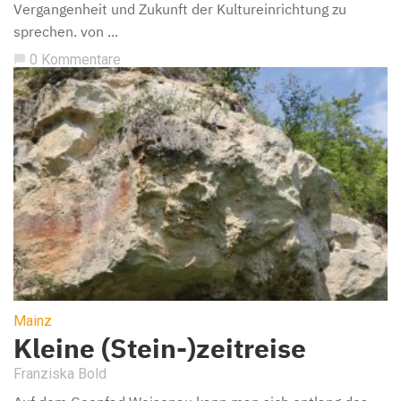
Vergangenheit und Zukunft der Kultureinrichtung zu
sprechen. von ...
0 Kommentare
chat_bubble
Mainz
Kleine (Stein-)zeitreise
Franziska Bold