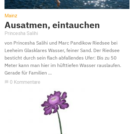
Mainz
Ausatmen, eintauchen
Princesha Salihi
von Princesha Salihi und Marc Pandikow Riedsee bei
Leeheim Glasklares Wasser, feiner Sand. Der Riedsee
besticht durch sein flach abfallendes Ufer: Bis zu 50
Meter kann man hier im hüfttiefen Wasser rauslaufen.
Gerade für Familien ...
0 Kommentare
chat_bubble