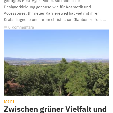
gefragtes Best-Ager-Model. Sie modelt für
Designerkleidung genauso wie für Kosmetik und
Accessoires. Ihr neuer Karriereweg hat viel mit ihrer
Krebsdiagnose und ihrem christlichen Glauben zu tun. ...
0 Kommentare
chat_bubble
Mainz
Zwischen grüner Vielfalt und