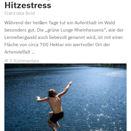
Hitzestress
Franziska Bold
Während der heißen Tage tut ein Aufenthalt im Wald
besonders gut. Die „grüne Lunge Rheinhessens“, wie der
Lennebergwald auch liebevoll genannt wird, ist mit einer
Fläche von circa 700 Hektar ein wertvoller Ort der
Artenvielfalt ...
0 Kommentare
chat_bubble