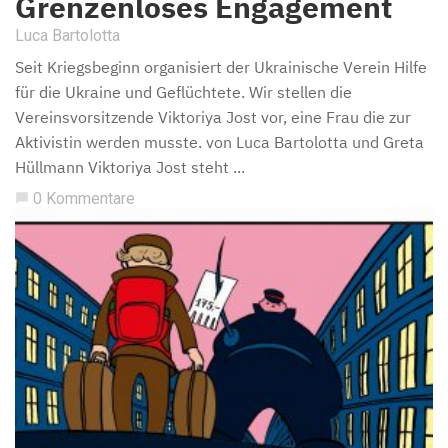
Grenzenloses Engagement
Luca Bartolotta
Seit Kriegsbeginn organisiert der Ukrainische Verein Hilfe
für die Ukraine und Geflüchtete. Wir stellen die
Vereinsvorsitzende Viktoriya Jost vor, eine Frau die zur
Aktivistin werden musste. von Luca Bartolotta und Greta
Hüllmann Viktoriya Jost steht ...
0 Kommentare
chat_bubble