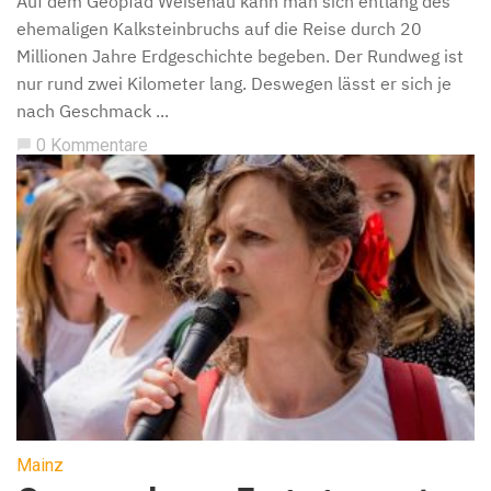
Auf dem Geopfad Weisenau kann man sich entlang des
ehemaligen Kalksteinbruchs auf die Reise durch 20
Millionen Jahre Erdgeschichte begeben. Der Rundweg ist
nur rund zwei Kilometer lang. Deswegen lässt er sich je
nach Geschmack ...
0 Kommentare
chat_bubble
Mainz