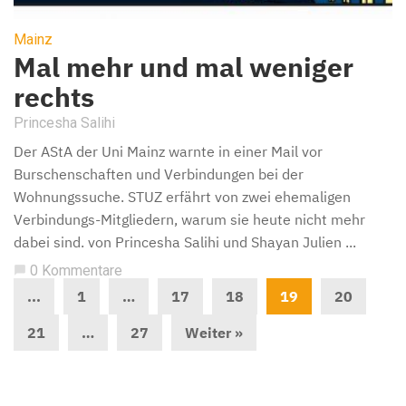
Mainz
Mal mehr und mal weniger
rechts
Princesha Salihi
Der AStA der Uni Mainz warnte in einer Mail vor
Burschenschaften und Verbindungen bei der
Wohnungssuche. STUZ erfährt von zwei ehemaligen
Verbindungs-Mitgliedern, warum sie heute nicht mehr
dabei sind. von Princesha Salihi und Shayan Julien ...
0 Kommentare
chat_bubble
...
1
…
17
18
19
20
21
…
27
Weiter »