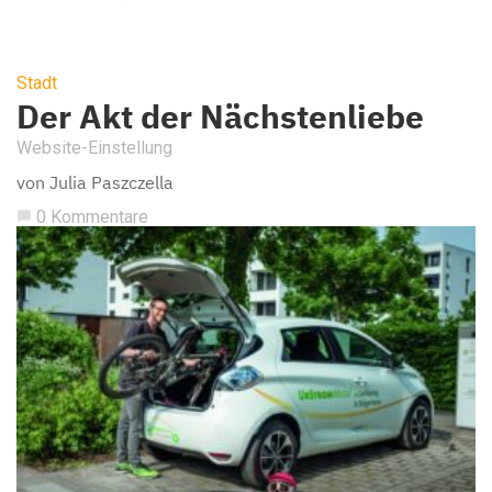
Stadt
Der Akt der Nächstenliebe
Website-Einstellung
von Julia Paszczella
0 Kommentare
chat_bubble