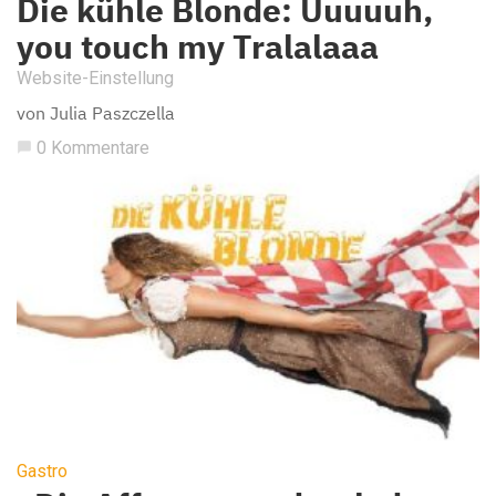
Die kühle Blonde: Uuuuuh,
you touch my Tralalaaa
Website-Einstellung
von Julia Paszczella
0 Kommentare
chat_bubble
Gastro