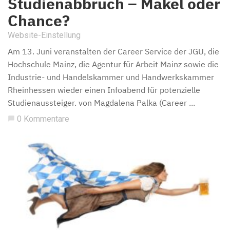
Studienabbruch – Makel oder
Chance?
Website-Einstellung
Am 13. Juni veranstalten der Career Service der JGU, die
Hochschule Mainz, die Agentur für Arbeit Mainz sowie die
Industrie- und Handelskammer und Handwerkskammer
Rheinhessen wieder einen Infoabend für potenzielle
Studienaussteiger. von Magdalena Palka (Career ...
0 Kommentare
chat_bubble