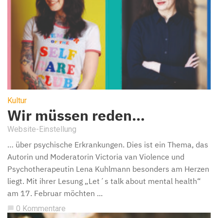
Kultur
Wir müssen reden…
Website-Einstellung
… über psychische Erkrankungen. Dies ist ein Thema, das
Autorin und Moderatorin Victoria van Violence und
Psychotherapeutin Lena Kuhlmann besonders am Herzen
liegt. Mit ihrer Lesung „Let´s talk about mental health“
am 17. Februar möchten ...
0 Kommentare
chat_bubble