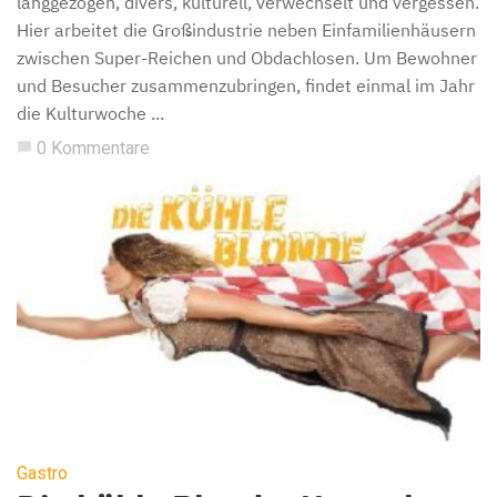
langgezogen, divers, kulturell, verwechselt und vergessen.
Hier arbeitet die Großindustrie neben Einfamilienhäusern
zwischen Super-Reichen und Obdachlosen. Um Bewohner
und Besucher zusammenzubringen, findet einmal im Jahr
die Kulturwoche ...
0 Kommentare
chat_bubble
Gastro