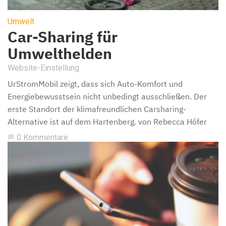
Umwelt
Car-Sharing für
Umwelthelden
Website-Einstellung
UrStromMobil zeigt, dass sich Auto-Komfort und
Energiebewusstsein nicht unbedingt ausschließen. Der
erste Standort der klimafreundlichen Carsharing-
Alternative ist auf dem Hartenberg. von Rebecca Höfer
0 Kommentare
chat_bubble