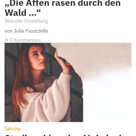
„Die Affen rasen durch den
Wald …“
Website-Einstellung
von Julia Paszczella
0 Kommentare
chat_bubble
Service