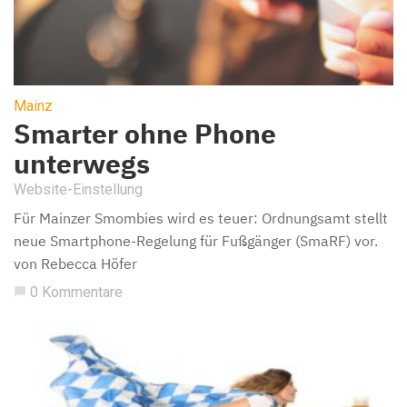
Mainz
Smarter ohne Phone
unterwegs
Website-Einstellung
Für Mainzer Smombies wird es teuer: Ordnungsamt stellt
neue Smartphone-Regelung für Fußgänger (SmaRF) vor.
von Rebecca Höfer
0 Kommentare
chat_bubble